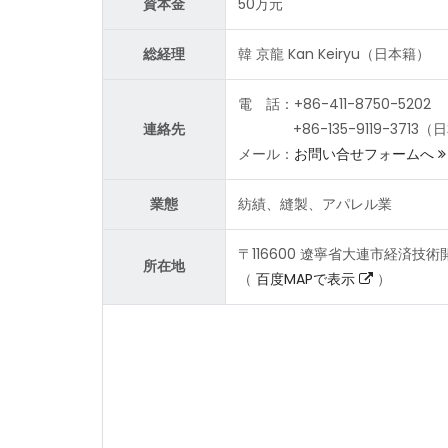
資本金
50万元
総経理
韓 京龍 Kan Keiryu（日本籍）
電 話：+86-411-8750-5202
連絡先
+86-135-9119-3
メール：
お問い合せフォームへ
業態
紡績、縫製、アパレル業
〒116600 遼寧省大連市経済技
所在地
（
百度MAPで表示
）