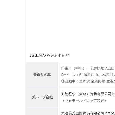
BaiduMAPを表示する >>
①電車（軽軌）：金馬路駅 A出口 
最寄りの駅
②バ ス：西山駅 西山小区駅 路
③自動車：最寄駅 金馬路駅 空港
安徳薇尔（大連）時装有限公司
h
グループ会社
（下着モールドカップ製造）
大連英秀国際貿易有限公司
https