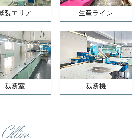
縫製エリア
生産ライン
裁断機
裁断室
Office