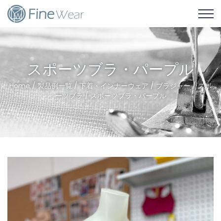
スポーツブラ・パープル
Home
/
製品例一覧
/
下着・インナーウェア
/
ブラジャー
/
スポ
ーツブラ
/ スポーツブラ・パープル