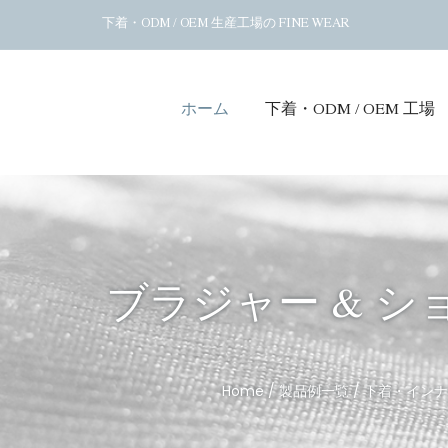
下着・ODM / OEM 生産工場の FINE WEAR
ホーム
下着・ODM / OEM 工場
ブラジャー & シ
Home
/
製品例一覧
/
下着・インナ